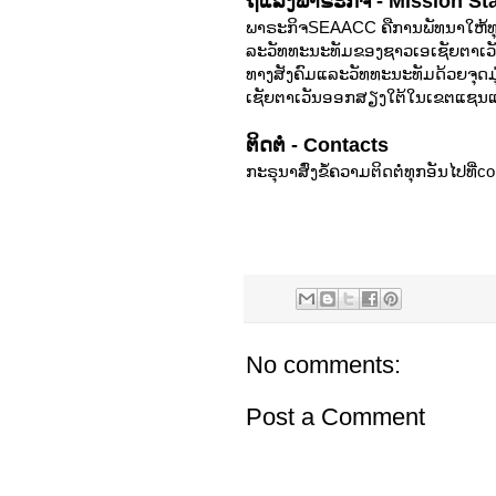
ຖແລງພາຣະກິຈ - Mission St
ພາຣະກິຈSEAACC ຄືການພັທນາໃຫ້ທຸ
ລະວັທທະນະທັມຂອງຊາວເອເຊັຍຕາເວັ
ທາງສັງຄົມແລະວັທທະນະທັມດ້ວຍຈຸດມ
ເຊັຍຕາເວັນອອກສຽງໃຕ້ໃນເຂຕແຊນແຟ
ຕິດຕໍ່ - Contacts
ກະຣຸນາສົ່ງຂໍ້ຄວາມຕິດຕໍ່ທຸກອັນໄປທີ່
No comments:
Post a Comment