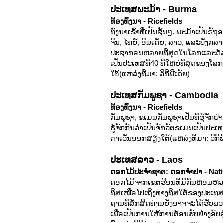
ປະເທສພະມ້າ - Burma
ທ້ອງທົ່ງນາ -
Ricefields
ທົ່ງນາເຂົ້າທີ່ເປັນຊັ້ນໆ. ພະມ້າເປັ
ຈີນ, ໄທຍ໌, ອິນເດັຍ, ລາວ, ແລະບັງກລ
ປະຊາກອນຫລາຍທີ່ສຸດໃນໂລກແລະດ້ວຍເນ
ເປັນປະເທສທີ່40 ທີ່ໃຫຍ່ທີ່ສຸດຂອງ
ໃຕ້(ແຫລ່ງທີ່ມາ: ວິກີພີເດັຍ)
ປະເທສກັມພູຊາ - Cambodia
ທ້ອງທົ່ງນາ -
Ricefields
ກັມພູຊາ, ຂເມນກັມພູຊາເປັນທີ່ຮູ້ຈັກຢ
ຮູ້ຈັກກັນວ່າເປັນຈັກວັຕຂເມນເປັນປະເ
ຕາເວັນອອກສຽງໃຕ້(ແຫລ່ງທີ່ມາ: ວິກີພ
ປະເທສລາວ - Laos
ດອກໄມ້ປະຈຳຊາຕ: ດອກຈຳປາ - Nat
ດອກໄມ້ຈາກເຂຕຮ້ອນທີ່ມີກິ່ນຫອມຫວາ
ທິສເໜືອໄປເຖິງທາງທິສໃຕ້ຂອງປະເທ
ຖານທີ່ສັກສິດທ່ານຍັງອາຈຈະໄດ້ຮັບພວ
ເພື່ອເປັນການໃຫ້ການຕ້ອນຮັບຢ່າງອົບ