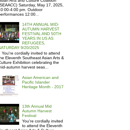
sian Arts and Culture Coalition
(SEAACC) Saturday, May 17, 2025,
10:00-4:00 pm. Outdoor
performances 12:00...
14TH ANNUAL MID-
AUTUMN HARVEST
FESTIVAL AND 50TH
YEARS IN US AS
REFUGEES,
SATURDAY 9/20/2025
ou're cordially invited to attend
he Eleventh Southeast Asian Arts &
ulture Exhibition celebrating the
mid-autumn harvest seas...
Asian American and
Pacific Islander
Heritage Month - 2017
13th Annual Mid
Autumn Harvest
Festival
You're cordially invited
to attend the Eleventh