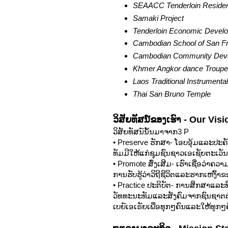
SEAACC Tenderloin Reside
Samaki
Project
Tenderloin Economic Develo
Cambodian School of San F
Cambodian Community Dev
Khmer Angkor dance Troupe
Laos Traditional Instrumenta
Thai San Bruno Temple
ວິສັຍທັສນ໌ຂອງເຮົາ - Our Visi
ວິສັຍທັສນ໌ນັ້ນມາຈາກ3 P
• Preserve ຮັກສາ- ໂອບອຸ້ມແລະປະ
ທັມມີໃຫ້ແກ່ຊຸມຊົນຊາວເອເຊັຍຕະເວ
• Promote ສົ່ງເສີມ- ເຮົາເຊື່ອວ
ການຮັບຮູ້ວ່າວິຖີຊີວິຕແລະຮາກເຫງົ
• Practice ປະຕິບັຕ- ການສຶກສາແລະທຶ
ວັທທະນະທັມແລະສັງຄົມຈາກຊົນຊາຕ
ເບຍ໌ເອເຣັຍເພື່ອທຸກໆຄົນແລະໃຫ້ທຸ