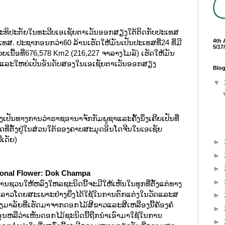
ນຣັຖອະທິປະຕັຍໃນທະວີບເອເຊັຍຕາເວັນອອກສຽງໃຕ້ຕິດກັບປະເທສ
4th 
າເທສ. ປະຊາກອນກວ່າ60 ລ້ານເຮັດໃຫ້ມັນເປັນປະເທສທີ່24 ທີ່ມີ
5/17
ື້ອທີ່676,578 Km2 (216,227 ຈາລາງໄມລ໌) ເຮັດໃຫ້ມັນ
ໂລກແລະໃຫຍ່ເປັນອັນດັບສອງໃນເອເຊັຍຕາເວັນອອກສຽງ
Blog
▼
່າງເປັນທາງການວ່າຣາຊອານາຈັກກັມພູຊາແລະຄັ້ງນຶ່ງເຄີຍເປັນທີ່
ທດທີ່ຕັ້ງຢູ່ໃນສ່ວນໃຕ້ຂອງຄາບສະມຸດອິນໂດຈີນໃນເອເຊັຍ
ີເດັຍ)
►
►
►
ional Flower: Dok Champa
►
ນຊວນໃຫ້ຫລົງໃຫລຊະນິດນີ້ຈະມີໃຫ້ເຫັນໃນທຸກທີ່ຕັ້ງແຕ່ທາງ
ສລາວໂດຍສະເພາະຢ່າງຍິ່ງໄດ້ໃຊ້ໃນການຕົກແຕ່ງໃນວັດແລະສ
►
ງມາລັຍທີ່ເຮັດມາຈາກດອກໄມ້ສີຂາວແລະສີເຫລືອງນີ້ຄ້ອງຄໍ
►
ອຸ່ນຫລືວ່າເຫັນດອກໄມ້ຊະນິດນີ້ຖືກນຳເອົາມາໃຊ້ໃນການ
►