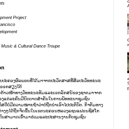
nts
A
pment Project
rancisco
elopment
C
l Music & Cultural Dance Troupe
on
ຄັບປະຄອງຜົລພອຍທີ່ໄດ້ມາຈາກປະວັຕສາສທີ່ສິລປະວັທທະນະ
ັນອອກສຽງໃຕ້
p
່າຄວາມກ້າວໜ້າທາງວັທທະນະທັມແລະເອກລັກສນ໌ຂອງຊາຕມາຈາກ
້າຂອງແຕ່ລະຄົນມີບົດບາດສຳຄັນໃນການພັທທະນາຊຸມຊົນ
ສດີບໍ່ມີຄວາມໝາຍຖ້າວ່າບໍ່ຖືກນຳເອົາໄປປະຕິບັຕ. ກິຈກັມທາງ
ຕ່າງໆໄດ້ຖືກຈັດຂຶ້ນໃນເຂຕນະຄອນຫລວງແຊນແຟຣນຊິສໂກ
ກໆຄົນສາມາດເຂົ້າມາຮ່ວມແລະປະສານງານກັບຊຸມຊົນ