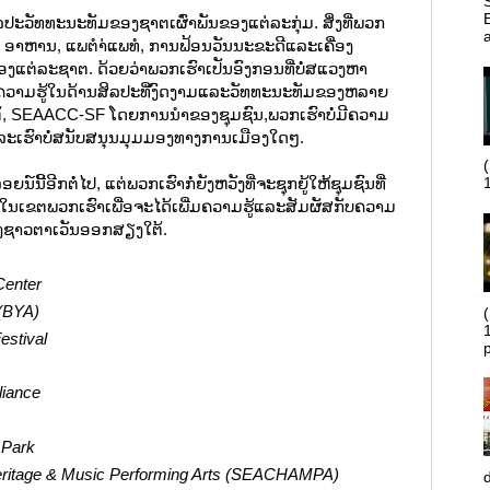
S
E
ລປະວັທທະນະທັມຂອງຊາຕເຜົ່າພັນຂອງແຕ່ລະກຸ່ມ. ສິ່ງທີ່ພວກ
າ, ອາຫານ, ແພຕຳ່ແພທໍ, ການຟ້ອນວັນນະຂະດີແລະເຄື່ອງ
ງແຕ່ລະຊາຕ. ດ້ວຍວ່າພວກເຮົາເປັນອົງກອນທີ່ບໍ່ສແວງຫາ
ມໃຫ້ຄວາມຮູ້ໃນດ້ານສິລປະທີ່ງົດງາມແລະວັທທະນະທັມຂອງຫລາຍ
, SEAACC-SF ໂດຍການນຳຂອງຊຸມຊົນ,ພວກເຮົາບໍ່ມີຄວາມ
ະເຮົາບໍ່ສນັບສນຸນມຸມມອງທາງການເມືອງໃດໆ.
ີ້ອີກຕໍ່ໄປ, ແຕ່ພວກເຮົາກໍ່ຍັງຫວັງທີ່ຈະຊຸກຍູ້ໃຫ້ຊຸມຊົນທີ່
1
ງານໃນເຂຕພວກເຮົາເພື່ອຈະໄດ້ເພີ່ມຄວາມຮູ້ແລະສັມຜັສກັບຄວາມ
ງຊາວຕາເວັນອອກສຽງໃຕ້.
Center
(BYA)
estival
liance
 Park
eritage &
Music Performing
Arts (SEACHAMPA)