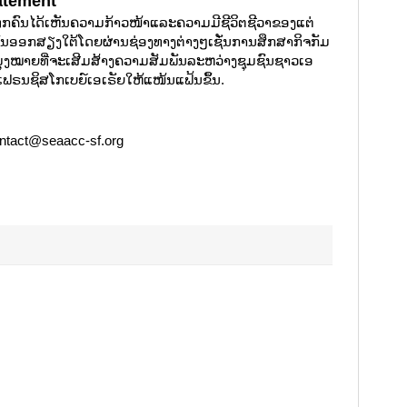
atement
ກຄົນໄດ້ເຫັນຄວາມກ້າວໜ້າແລະຄວາມມີຊີວິຕຊີວາຂອງແຕ່
ນອອກສຽງໃຕ້ໂດຍຜ່ານຊ່ອງທາງຕ່າງໆເຊັ່ນການສຶກສາກິຈກັມ
ຸ່ງໝາຍທີ່ຈະເສີມສ້າງຄວາມສັມພັນລະຫວ່າງຊຸມຊົນຊາວເອ
ຣນຊິສໂກເບຍ໌ເອເຣັຍໃຫ້ແໜ້ນແຟ້ນຂຶ້ນ.
contact@seaacc-sf.org