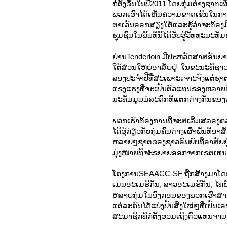
ກໍ່ຕັ້ງຂຶ້ນໃນປີ2011 ໂດຍກຸ່ມຕ່າງຊາ
ພວກເຮົາໄດ້ເຫັນຄວາມຂາດເຂີນໃນການ
ຕາເວັນອອກສຽງໃຕ້ແລະຮູ້ວ່າຈະຕ້ອງມີກາ
ຊຸມຊົນໃນພື້ນທີ່ນີ້ໄດ້ຮັບຮູ້ວັທທະ
ຍ່ານTenderloin ມີປະຫວັດສາສອັນຍາ
ໃຕ້ສ່ວນໃຫຍ່ອາສັຍຢູ່ ໃນຂະນະທີ່ຊາວ
ລອງປະຈຳປີທີ່ສະເພາະເຈາະຈົງແຕ່ຊາຕ
ແຂງແຮງທີ່ຈະເປັນຕົວແທນຂອງຫລາຍຊົ
ນະທັມມູນມໍລະດົກທີ່ແຕກຕ່າງກັນຂ
ພວກເຮົາຕ້ອງການທີ່ຈະສເລີມສລອງຄວາ
ໄດ້ຮູ້ກ່ຽວກັບກຸ່ມຄົນຕ່າງເຜົ່າພັນທີ່
ຫລາຍໆຊາຕຂອງຊາວອົພຍົບທີ່ອາສັຍຢູ່ໃ
ມຸ່ງໝາຍທີ່ຈະຂຍາຍອອກຈາກເຂຕເທນເ
ໂຄງການSEAACC-SF ຖືກສ້າງມາໂດຍ(ແຕ
ເມນອະເມຣິກັນ, ລາວອະເມຣິກັນ, ໄ
ຫລາຍກຸ່ມໃນອົງກອນຂອງພວກເຮົາສາມາດ
ແຕ່ລະຄົນໄດ້ແບ່ງປັນສິ່ງໃໝ່ໆທີ່ເປ
ສະມາຊິກທີ່ກໍ່ຕັ້ງຮວມເຖິງຕົວແທນຈານໜ່