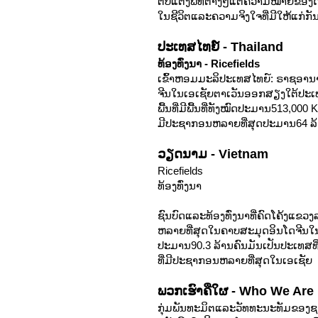
ຕົບແຕ່ງພິທີຕ່າງໆແຕ່ຄວາມໝາຍຂອງ
ໃນຊີວິຕແລະຄວາມຈິງໃຈທີ່ມີໃຫ້ແກ່ກັນແ
ປະເທສໄທຍ໌ - Thailand
ທ້ອງທົ່ງນາ -
Ricefields
ເຂົ້າຫອມມະລິປະເທສໄທຍ໌: ຣາຊອານາຈ
ຈີນໃນເອເຊັຍຕາເວັນອອກສຽງໃຕ້ປະເທສ
ພື້ນທີ່ມີພື້ນທີ່ທັງໝົດປະມານ513,00
ມີປະຊາກອນຫລາຍທີ່ສຸດປະມານ64 ລ້ານຄ
ວຽດນາມ - Vietnam
Ricefields
ທ້ອງທົ່ງນາ
ຊົນບົດແລະທ້ອງທົ່ງນາທີ່ຄົດໂຄ້ງແຂວ
ຫລາຍທີ່ສຸດໃນຄາບສະມຸດອິນໂດຈີນໃນເ
ປະມານ90.3 ລ້ານຄົນມັນເປັນປະເທສທ
ທີ່ມີປະຊາກອນຫລາຍທີ່ສຸດໃນເອເຊັຍ (ແ
ພວກເຮົາຄືໃຜ - Who We Are
ກຸ່ມພັນທະມິຕແລະວັທທະນະທັມຂອງ