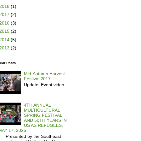
2018
(1)
2017
(2)
2016
(3)
2015
(2)
2014
(5)
2013
(2)
lar Posts
Mid-Autumn Harvest
Festival 2017
Update: Event video
4TH ANNUAL
MULTICULTURAL
SPRING FESTIVAL
AND 50TH YEARS IN
US AS REFUGEES,
MAY 17, 2025
Presented by the Southeast