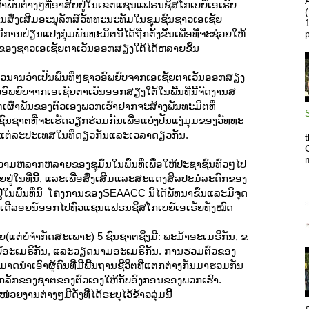
A
ຕເຜົ່າພັນຕ່າງໆທີ່ອາສັຍຢູ່ໃນເຂຕແຊນແຟຣນຊິສໂກເບຍ໌ເອເຣັຍ
ສົ່ງເສີມອະນຸລັກສ໌ວັທທະນະທັມໃນຊຸມຊົນຊາວເອເຊັຍ
ນປ່ຽນແປງກຸ່ມພັນທະມິຕນີ້ໄດ້ຖືກຕັ້ງຂຶ້ນເພື່ອທີ່ຈະຊ່ວຍໃຫ້
ນະທັມຂອງຊາວເອເຊັຍຕາເວັນອອກສຽງໃຕ້ໄດ້ຫລາຍຂຶ້ນ
ວນານວ່າເປັນພື້ນທີ່ໆຊາວອົພຍົບຈາກເອເຊັຍຕາເວັນອອກສຽງ
ອົພຍົບຈາກເອເຊັຍຕາເວັນອອກສຽງໃຕ້ໃນພື້ນທີ່ນີ້ຈັດງານສ
ເຜົ່າພັນຂອງຕົວເອງພວກເຮົາຢາກຈະສ້າງພັນທະມິຕທີ່
ນຊາຕທີ່ຈະເຮັດວຽກຮ່ວມກັນເພື່ອແບ່ງປັນແງ່ມຸມຂອງວັທທະ
Y
ອງແຕ່ລະປະເທສໃນທີ່ດຽວກັນແລະເວລາດຽວກັນ.
t
C
ມຫລາກຫລາຍຂອງຊຸມໍົນໃນພື້ນທີ່ເພື່ອໃຫ້ປະຊາຊົນທົ່ວໆໄປ
ອາສັຍຢູ່ໃນທີ່ນີ້, ແລະເພື່ອສົ່ງເສີມແລະສະແດງສິລປະມໍລະດົກຂອງ
ນພື້ນທີ່ນີ້ ໂຄງການຂອງSEAACC ນີ້ໄດ້ພັທນາຂຶ້ນແລະມີຈຸດ
ດີລອຍນ໌ອອກໄປທົ່ວແຊນແຟຣນຊິສໂກເບຍ໌ເອເຣັຍທັງໝົດ
່ບໍ່ຈຳກັດສະເພາະ) 5 ຊົນຊາຕຊຶ່ງມີ: ພະມ້າອະເມຣິກັນ, ຂ
ທຍ໌ອະເມຣິກັນ, ແລະວຽດນາມອະເມຣິກັນ. ການຮວມຕົວຂອງ
ນຳເອົາຜູ້ຄົນທີ່ມີພື້ນຖານຊີວິຕທີ່ແຕກຕ່າງກັນມາຮວມກັນ
ັນເອກລັກຂອງຊາຕຂອງຕົວເອງໃຫ້ກັບອົງກອນຂອງພວກເຮົາ.
ວຍງານຕ່າງໆມີດັ່ງທີ່ໄດ້ຣະບຸໄວ້ຂ້າວລຸ່ມນີ້