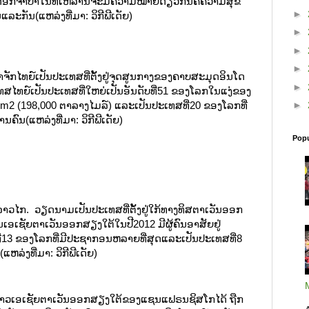
ດອກຈຳປາໃນທີ່ເຫລົ່ານີ້ຈະມີຄວາມໝາຍດຽວກັນຄືຄວາມສຸຂ
►
ລະກັນ(ແຫລ່ງທີ່ມາ: ວິກີພີເດັຍ)
►
►
►
ັກໄທຍ໌ເປັນປະເທສທີ່ຕັ້ງຢູ່ຈຸດສູນກາງຂອງຄາບສະມຸດອິນໂດ
►
ໄທຍ໌ເປັນປະເທສທີ່ໃຫຍ່ເປັນອັນດັບທີ່51 ຂອງໂລກໃນແງ່ຂອງ
►
0 Km2 (198,000 ຕາລາງໄມລ໌) ແລະເປັນປະເທສທີ່20 ຂອງໂລກທີ່
ົນ(ແຫລ່ງທີ່ມາ: ວິກີພີເດັຍ)
Popu
ງລາວໄກ. ວຽດນາມເປັນປະເທສທີ່ຕັ້ງຢູ່ໃກ້ທາງທິສຕາເວັນອອກ
ອເຊັຍຕາເວັນອອກສຽງໃຕ້ໃນປີ2012 ມີຜູ້ຄົນອາສັຍຢູ່
ີ່13 ຂອງໂລກທີ່ມີປະຊາກອນຫລາຍທີ່ສຸດແລະເປັນປະເທສທີ່8
ຫລ່ງທີ່ມາ: ວິກີພີເດັຍ)
ຊາວເອເຊັຍຕາເວັນອອກສຽງໃຕ້ຂອງແຊນແຟຣນຊິສໂກໄດ້ ຖືກ