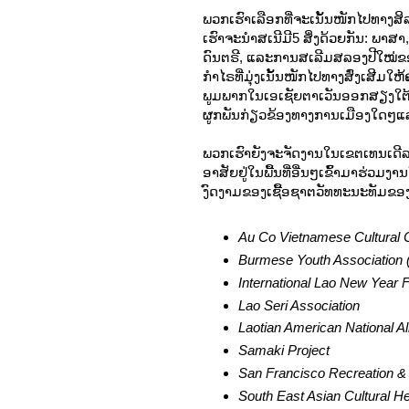
ພວກເຮົາເລືອກທີ່ຈະເນັ້ນໜັກໄປທາງສິ
ເຮົາຈະນຳສເນີມີ5 ສິ່ງດ້ວຍກັນ: ພາສ
ດົນຕຣີ, ແລະການສເລີມສລອງປີໃໝ່ຂອ
ກຳໄຣທີ່ມຸ່ງເນັ້ນໜັກໄປທາງສົ່ງເສີ
ພູມພາກໃນເອເຊັຍຕາເວັນອອກສຽງໃຕ້
ຜູກພັນກ່ຽວຂ້ອງທາງການເມືອງໃດໆແລ
ພວກເຮົາຍັງຈະຈັດງານໃນເຂຕເທນເດີລອຍນ໌ນ
ອາສັຍຢູ່ໃນພື້ນທີ່ອື່ນໆເຂົ້າມາຮ່ວມ
ງົດງາມຂອງເຊື້ອຊາຕວັທທະນະທັມຂອ
Au Co Vietnamese Cultural 
Burmese Youth Association 
International Lao New Year F
Lao Seri Association
Laotian American National Al
Samaki
Project
San Francisco Recreation &
South East Asian Cultural H