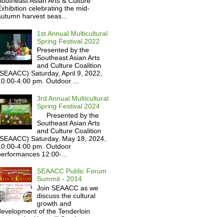
outheast Asian Arts & Culture
xhibition celebrating the mid-
autumn harvest seas...
1st Annual Multicultural
Spring Festival 2022
Presented by the
Southeast Asian Arts
and Culture Coalition
(SEAACC) Saturday, April 9, 2022,
0:00-4:00 pm. Outdoor ...
3rd Annual Multicultural
Spring Festival 2024
Presented by the
Southeast Asian Arts
and Culture Coalition
(SEAACC) Saturday, May 18, 2024,
10:00-4:00 pm. Outdoor
performances 12:00-...
SEAACC Public Forum
Summit - 2014
Join SEAACC as we
discuss the cultural
growth and
development of the Tenderloin